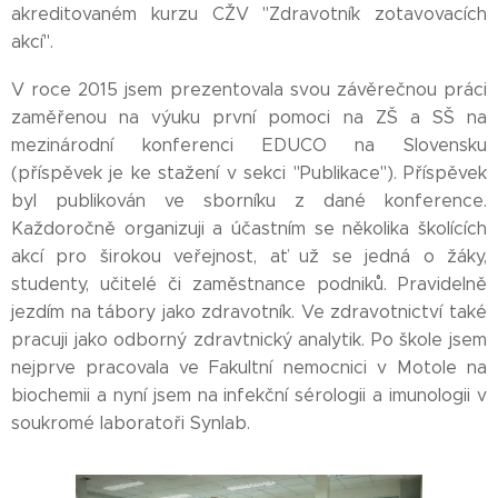
akreditovaném kurzu CŽV "Zdravotník zotavovacích
akcí".
V roce 2015 jsem prezentovala svou závěrečnou práci
zaměřenou na výuku první pomoci na ZŠ a SŠ na
mezinárodní konferenci EDUCO na Slovensku
(příspěvek je ke stažení v sekci "Publikace"). Příspěvek
byl publikován ve sborníku z dané konference.
Každoročně organizuji a účastním se několika školících
akcí pro širokou veřejnost, ať už se jedná o žáky,
studenty, učitelé či zaměstnance podniků. Pravidelně
jezdím na tábory jako zdravotník. Ve zdravotnictví také
pracuji jako odborný zdravtnický analytik. Po škole jsem
nejprve pracovala ve Fakultní nemocnici v Motole na
biochemii a nyní jsem na infekční sérologii a imunologii v
soukromé laboratoři Synlab.