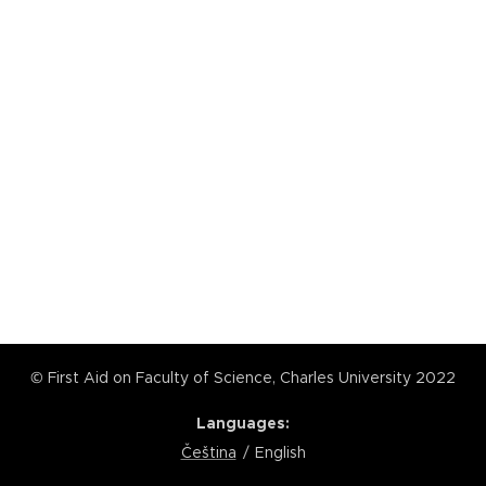
© First Aid on Faculty of Science, Charles University 2022
Languages
Čeština
English