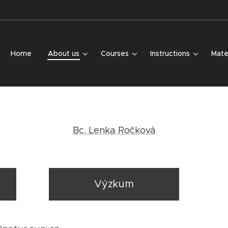
Home
About us
Courses
Instructions
Mate
Bc. Lenka Ročková
Výzkum