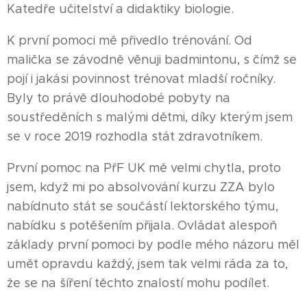
Katedře učitelství a didaktiky biologie.
K první pomoci mě přivedlo trénování. Od
malička se závodně věnuji badmintonu, s čímž se
pojí i jakási povinnost trénovat mladší ročníky.
Byly to právě dlouhodobé pobyty na
soustředěních s malými dětmi, díky kterým jsem
se v roce 2019 rozhodla stát zdravotníkem.
První pomoc na PřF UK mě velmi chytla, proto
jsem, když mi po absolvování kurzu ZZA bylo
nabídnuto stát se součástí lektorského týmu,
nabídku s potěšením přijala. Ovládat alespoň
základy první pomoci by podle mého názoru měl
umět opravdu každý, jsem tak velmi ráda za to,
že se na šíření těchto znalostí mohu podílet.