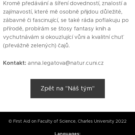
Kromě předávání a šíření dovedností, znalostí a
zajímavostí, které mě osobně přijdou důležité,
zábavné či fascinující, se také ráda poflakuju po
přírodě, probírám se štosy fantasy knih a
vychutnávám si okouzlující vůni a kvalitní chuť
(převážně zelených) čajů.
Kontakt:
anna.legatova@natur.cuni.cz
Zpět na "Náš tým"
© First Aid on Faculty of Science, Charles University 2022
Languages