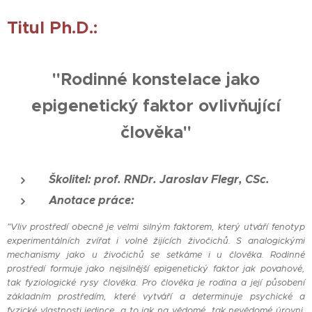
Titul Ph.D.:
"Rodinné konstelace jako
epigenetický faktor ovlivňující
člověka"
Školitel: prof. RNDr. Jaroslav Flegr, CSc.
Anotace práce:
"Vliv prostředí obecně je velmi silným faktorem, který utváří fenotyp
experimentálních zvířat i volně žijících živočichů. S analogickými
mechanismy jako u živočichů se setkáme i u člověka. Rodinné
prostředí formuje jako nejsilnější epigenetický faktor jak povahové,
tak fyziologické rysy člověka. Pro člověka je rodina a její působení
základním prostředím, které vytváří a determinuje psychické a
fyzické vlastnosti jedince, a to jak na vědomé, tak nevědomé úrovni.