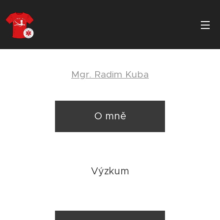
Mgr. Radim Kuba
O mně
Výzkum