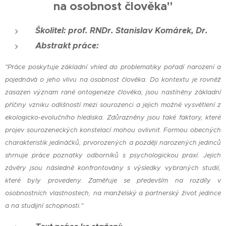
na osobnost člověka"
Školitel: prof. RNDr. Stanislav Komárek, Dr.
Abstrakt práce:
"
Práce poskytuje základní vhled do problematiky pořadí narození a
pojednává o jeho vlivu na osobnost člověka. Do kontextu je rovněž
zasazen význam rané ontogeneze člověka, jsou nastíněny základní
příčiny vzniku odlišností mezi sourozenci a jejich možné vysvětlení z
ekologicko-evolučního hlediska. Zdůrazněny jsou také faktory, které
projev sourozeneckých konstelací mohou ovlivnit. Formou obecných
charakteristik jedináčků, prvorozených a později narozených jedinců
shrnuje práce poznatky odborníků s psychologickou praxí. Jejich
závěry jsou následně konfrontovány s výsledky vybraných studií,
které byly provedeny. Zaměřuje se především na rozdíly v
osobnostních vlastnostech, na manželský a partnerský život jedince
a na studijní schopnosti."