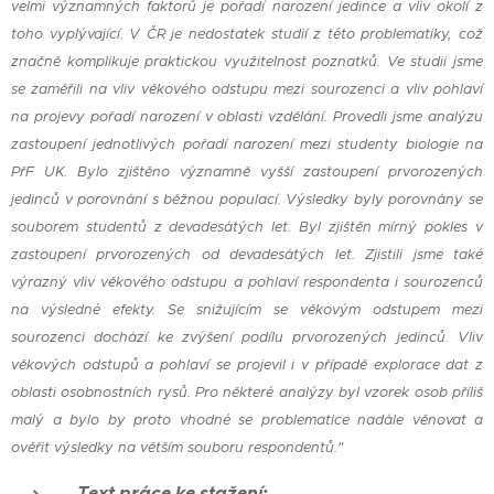
velmi významných faktorů je pořadí narození jedince a vliv okolí z
toho vyplývající. V ČR je nedostatek studií z této problematiky, což
značně komplikuje praktickou využitelnost poznatků. Ve studii jsme
se zaměřili na vliv věkového odstupu mezi sourozenci a vliv pohlaví
na projevy pořadí narození v oblasti vzdělání. Provedli jsme analýzu
zastoupení jednotlivých pořadí narození mezi studenty biologie na
PřF UK. Bylo zjištěno významně vyšší zastoupení prvorozených
jedinců v porovnání s běžnou populací. Výsledky byly porovnány se
souborem studentů z devadesátých let. Byl zjištěn mírný pokles v
zastoupení prvorozených od devadesátých let. Zjistili jsme také
výrazný vliv věkového odstupu a pohlaví respondenta i sourozenců
na výsledné efekty. Se snižujícím se věkovým odstupem mezi
sourozenci dochází ke zvýšení podílu prvorozených jedinců. Vliv
věkových odstupů a pohlaví se projevil i v případě explorace dat z
oblasti osobnostních rysů. Pro některé analýzy byl vzorek osob příliš
malý a bylo by proto vhodné se problematice nadále věnovat a
ověřit výsledky na větším souboru respondentů."
Text práce ke stažení: