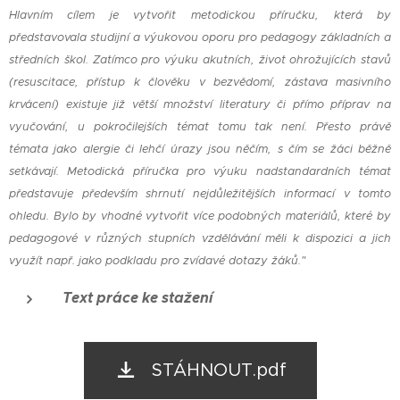
Hlavním cílem je vytvořit metodickou příručku, která by
představovala studijní a výukovou oporu pro pedagogy základních a
středních škol. Zatímco pro výuku akutních, život ohrožujících stavů
(resuscitace, přístup k člověku v bezvědomí, zástava masivního
krvácení) existuje již větší množství literatury či přímo příprav na
vyučování, u pokročilejších témat tomu tak není. Přesto právě
témata jako alergie či lehčí úrazy jsou něčím, s čím se žáci běžně
setkávají. Metodická příručka pro výuku nadstandardních témat
představuje především shrnutí nejdůležitějších informací v tomto
ohledu. Bylo by vhodné vytvořit více podobných materiálů, které by
pedagogové v různých stupních vzdělávání měli k dispozici a jich
využít např. jako podkladu pro zvídavé dotazy žáků."
Text práce ke stažení
STÁHNOUT.pdf