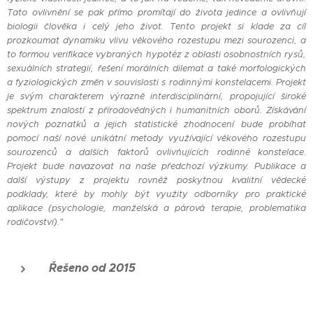
Tato ovlivnění se pak přímo promítají do života jedince a ovlivňují
biologii člověka i celý jeho život. Tento projekt si klade za cíl
prozkoumat dynamiku vlivu věkového rozestupu mezi sourozenci, a
to formou verifikace vybraných hypotéz z oblasti osobnostních rysů,
sexuálních strategií, řešení morálních dilemat a také morfologických
a fyziologických změn v souvislosti s rodinnými konstelacemi. Projekt
je svým charakterem výrazně interdisciplinární, propojující široké
spektrum znalostí z přírodovědných i humanitních oborů. Získávání
nových poznatků a jejich statistické zhodnocení bude probíhat
pomocí naší nové unikátní metody využívající věkového rozestupu
sourozenců a dalších faktorů ovlivňujících rodinné konstelace.
Projekt bude navazovat na naše předchozí výzkumy. Publikace a
další výstupy z projektu rovněž poskytnou kvalitní vědecké
podklady, které by mohly být využity odborníky pro praktické
aplikace (psychologie, manželská a párová terapie, problematika
rodičovství)."
Řešeno od 2015