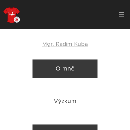
Mgr. Radim Kuba
O mně
Výzkum