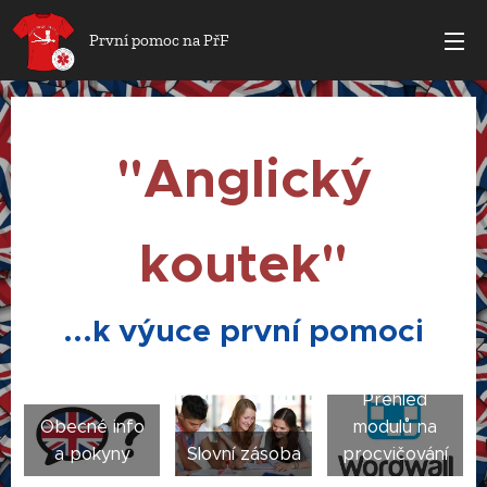
První pomoc na PřF
"Anglický
koutek"
...k výuce první pomoci
Přehled
Obecné info
modulů na
a pokyny
Slovní zásoba
procvičování