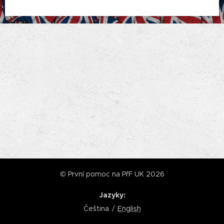
© První pomoc na PřF UK 2026
Jazyky
Čeština
English