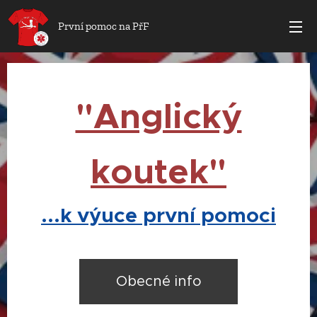
První pomoc na PřF
"Anglický
koutek"
...k výuce první pomoci
Obecné info