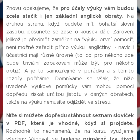
pro účely výuky vám budou
Znovu opakujeme, že
zcela stačit i jen základní anglické obraty
. Na
druhou stranu, když budete mít bohatší slovní
zásobu, posunete se zase o kousek dále. Zároveň,
jelikož je předmět zaměřen na "výuku první pomoci",
není možné zařadit přímo výuku "angličtiny" - navíc i
účastníci mají různé úrovně (to, co pro někoho zde
bude triviální zopakování může být pro někoho
obtíž). A je to samozřejmě v pořádku a s těmito
rozdíly počítáme. Domníváme se však, že níže
uvedené výukové pomůcky vám mohou pomoci
dopředu získat určitou jistotu v daných obratech,
takže na výuku nemusíte odjíždět ve stresu.
Níže si můžete dopředu stáhnout seznam slovíček
v PDF, která je vhodné, když si projdete.
Rozhodně to neznamená, že na kurzu využijeme
primárně tzv. život
všechny. Věnovat se budeme