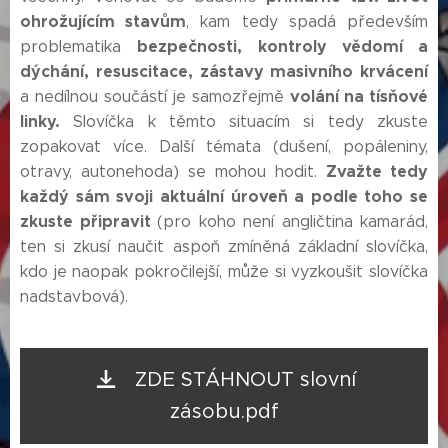
ohrožujícím stavům
, kam tedy spadá především
bezpečnosti, kontroly vědomí a
problematika
dýchání, resuscitace, zástavy masivního krvácení
volání na tísňové
a nedílnou součástí je samozřejmě
linky.
Slovíčka k těmto situacím si tedy zkuste
zopakovat více. Další témata (dušení, popáleniny,
Zvažte tedy
otravy, autonehoda) se mohou hodit.
každý sám svoji aktuální úroveň a podle toho se
zkuste připravit
(pro koho není angličtina kamarád,
ten si zkusí naučit aspoň zmíněná základní slovíčka,
kdo je naopak pokročilejší, může si vyzkoušit slovíčka
nadstavbová).
ZDE STÁHNOUT slovní
zásobu.pdf