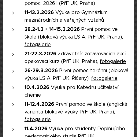
pomoci 2026 I (PřF UK, Praha)
11-13.2.2026
Výuka pro Gymnázium
mezinárodních a veřejných vztahů
28.2-1.3 + 14-15.3.2026
První pomoc ve
škole (bloková výuka LS A, PřF UK, Praha),
fotogalerie
21-22.3.2026
Zdravotník zotavovacích akcí -
opakovací kurz (PřF UK, Praha),
fotogalerie
26-29.3.2026
První pomoc terénní (bloková
výuka LS A, PřF UK, Říčany),
fotogalerie
10.4.2026
Výuka pro Katedru učitelství
chemie
11-12.4.2026
První pomoc ve škole (anglická
varianta blokové výuky, PřF UK, Praha),
fotogalerie
11.4.2026
Výuka pro studenty Doplňujícího
pedagogického studia PřF UK