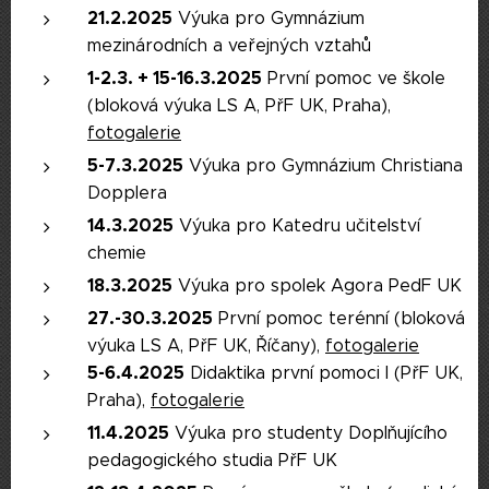
21.2.2025
Výuka pro Gymnázium
mezinárodních a veřejných vztahů
1-2.3. + 15-16.3.2025
První pomoc ve škole
(bloková výuka LS A, PřF UK, Praha),
fotogalerie
5-7.3.2025
Výuka pro Gymnázium Christiana
Dopplera
14.3.2025
Výuka pro Katedru učitelství
chemie
18.3.2025
Výuka pro spolek Agora PedF UK
27.-30.3.2025
První pomoc terénní (bloková
výuka LS A, PřF UK, Říčany),
fotogalerie
5-6.4.2025
Didaktika první pomoci I (PřF UK,
Praha),
fotogalerie
11.4.2025
Výuka pro studenty Doplňujícího
pedagogického studia PřF UK