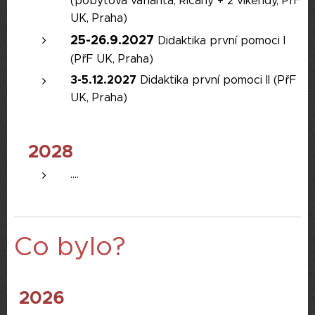
(pobytová varianta, Říčany + 2 víkendy, PřF
UK, Praha)
25-26.9.2027
Didaktika první pomoci I
(PřF UK, Praha)
3-5.12.2027
Didaktika první pomoci II (PřF
UK, Praha)
2028
....
Co bylo?
2026