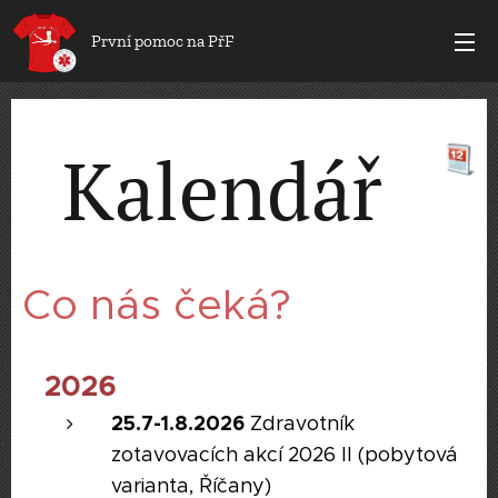
První pomoc na PřF
Kalendář
Co nás čeká?
2026
25.7-1.8.2026
Zdravotník
zotavovacích akcí 2026 II (pobytová
varianta, Říčany)