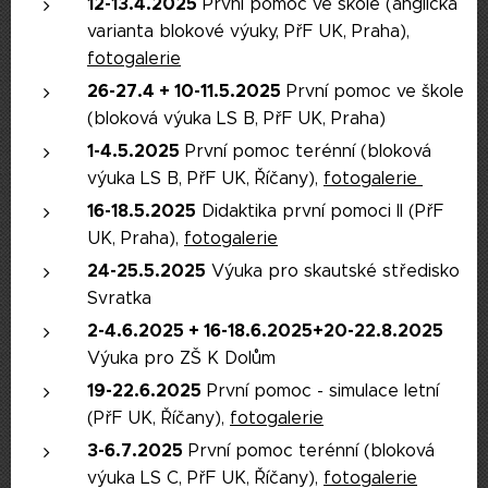
12-13.4.2025
První pomoc ve škole (anglická
varianta blokové výuky, PřF UK, Praha),
fotogalerie
26-27.4 + 10-11.5.2025
První pomoc ve škole
(bloková výuka LS B, PřF UK, Praha)
1-4.5.2025
První pomoc terénní (bloková
výuka LS B, PřF UK, Říčany),
fotogalerie
16-18.5.2025
Didaktika první pomoci II (PřF
UK, Praha),
fotogalerie
24-25.5.2025
Výuka pro skautské středisko
Svratka
2-4.6.2025 + 16-18.6.2025+20-22.8.2025
Výuka pro ZŠ K Dolům
19-22.6.2025
První pomoc - simulace letní
(PřF UK, Říčany),
fotogalerie
3-6.7.2025
První pomoc terénní (bloková
výuka LS C, PřF UK, Říčany),
fotogalerie