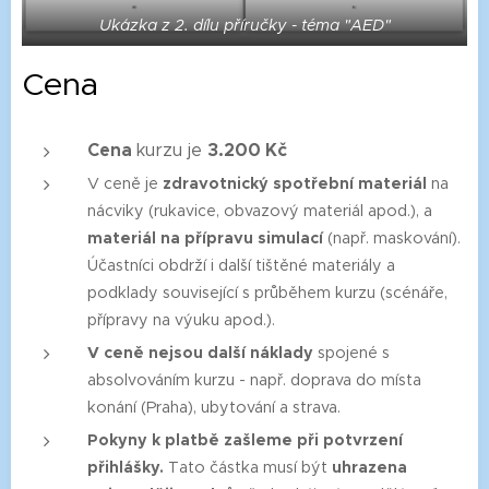
Ukázka z 2. dílu příručky - téma "AED"
Cena
Cena
3.200 Kč
kurzu je
V ceně je
zdravotnický spotřební materiál
na
nácviky (rukavice, obvazový materiál apod.), a
materiál na přípravu simulací
(např. maskování).
Účastníci obdrží i další tištěné materiály a
podklady související s průběhem kurzu (scénáře,
přípravy na výuku apod.).
V ceně nejsou další náklady
spojené s
absolvováním kurzu - např. doprava do místa
konání (Praha), ubytování a strava.
Pokyny k platbě zašleme při potvrzení
přihlášky.
Tato částka musí být
uhrazena