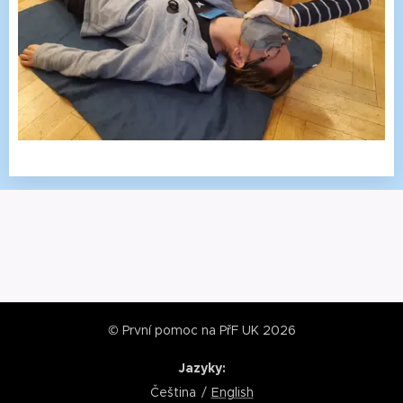
© První pomoc na PřF UK 2026
Jazyky
Čeština
English