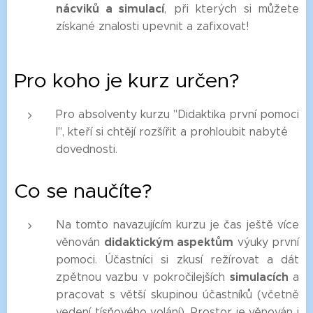
nácviků a simulací
, při kterých si můžete
získané znalosti upevnit a zafixovat!
Pro koho je kurz určen?
Pro absolventy kurzu "Didaktika první pomoci
I", kteří si chtějí rozšířit a prohloubit nabyté
dovednosti.
Co se naučíte?
Na tomto navazujícím kurzu je čas ještě více
didaktickým aspektům
věnován
výuky první
pomoci. Účastníci si zkusí režírovat a dát
simulacích
zpětnou vazbu v pokročilejších
a
pracovat s větší skupinou účastníků (včetně
vedení tísňového volání). Prostor je věnován i