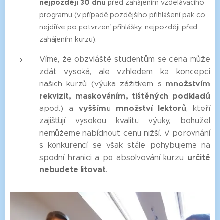
nejpozději 30 dnů
před zahájením vzdělávacího
programu (v případě pozdějšího přihlášení pak co
nejdříve po potvrzení přihlášky, nejpozději před
zahájením kurzu).
Víme, že obzvláště studentům se cena může
zdát vysoká, ale vzhledem ke koncepci
množstvím
našich kurzů (výuka zážitkem s
rekvizit, maskováním, tištěných podkladů
vyššímu množství lektorů
apod.) a
, kteří
zajišťují vysokou kvalitu výuky, bohužel
nemůžeme nabídnout cenu nižší. V porovnání
s konkurencí se však stále pohybujeme na
určitě
spodní hranici a po absolvování kurzu
nebudete litovat
. ☺