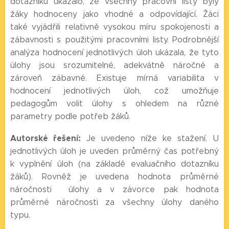
dotazníku ukázalo, že všechny pracovní listy byly
žáky hodnoceny jako vhodné a odpovídající. Žáci
také vyjádřili relativně vysokou míru spokojenosti a
zábavnosti s použitými pracovními listy. Podrobnější
analýza hodnocení jednotlivých úloh ukázala, že tyto
úlohy jsou srozumitelné, adekvátně náročné a
zároveň zábavné. Existuje mírná variabilita v
hodnocení jednotlivých úloh, což umožňuje
pedagogům volit úlohy s ohledem na různé
parametry podle potřeb žáků.
Autorské řešení:
Je uvedeno níže ke stažení. U
jednotlivých úloh je uveden průměrný čas potřebný
k vyplnění úloh (na základě evaluačního dotazníku
žáků). Rovněž je uvedena hodnota průměrné
náročnosti úlohy a v závorce pak hodnota
průměrné náročnosti za všechny úlohy daného
typu.