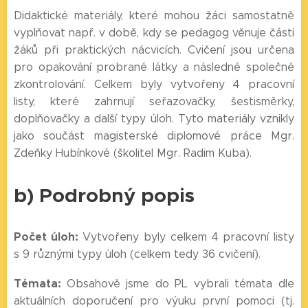
Didaktické materiály, které mohou žáci samostatně
vyplňovat např. v době, kdy se pedagog věnuje části
žáků při praktických nácvicích. Cvičení jsou určena
pro opakování probrané látky a následné společné
zkontrolování. Celkem byly vytvořeny 4 pracovní
listy, které zahrnují seřazovačky, šestisměrky,
doplňovačky a další typy úloh. Tyto materiály vznikly
jako součást magisterské diplomové práce Mgr.
Zdeňky Hubínkové (školitel Mgr. Radim Kuba).
b) Podrobný popis
Počet úloh:
Vytvořeny byly celkem 4 pracovní listy
s 9 různými typy úloh (celkem tedy 36 cvičení).
Témata:
Obsahově jsme do PL vybrali témata dle
aktuálních doporučení pro výuku první pomoci (tj.