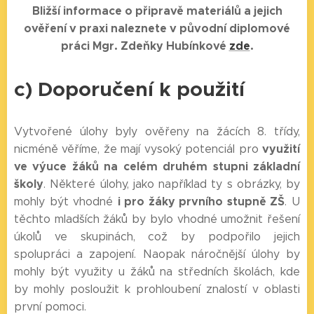
Bližší informace o připravě materiálů a jejich
ověření v praxi naleznete v původní diplomové
práci Mgr. Zdeňky Hubínkové
zde
.
c) Doporučení k použití
Vytvořené úlohy byly ověřeny na žácích 8. třídy,
využití
nicméně věříme, že mají vysoký potenciál pro
ve výuce žáků na celém druhém stupni základní
školy
. Některé úlohy, jako například ty s obrázky, by
i pro žáky prvního stupně ZŠ
mohly být vhodné
. U
těchto mladších žáků by bylo vhodné umožnit řešení
úkolů ve skupinách, což by podpořilo jejich
spolupráci a zapojení. Naopak náročnější úlohy by
mohly být využity u žáků na středních školách, kde
by mohly posloužit k prohloubení znalostí v oblasti
první pomoci.