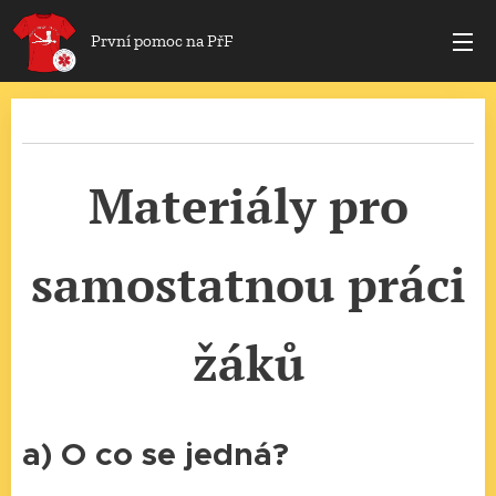
První pomoc na PřF
Materiály pro
samostatnou práci
žáků
a) O co se jedná?