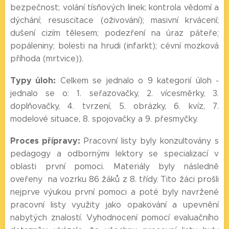
bezpečnost; volání tísňových linek; kontrola vědomí a
dýchání; resuscitace (oživování); masivní krvácení;
dušení cizím tělesem; podezření na úraz páteře;
popáleniny; bolesti na hrudi (infarkt); cévní mozková
příhoda (mrtvice)).
Typy úloh:
Celkem se jednalo o 9 kategorií úloh -
jednalo se o: 1. seřazovačky, 2. vícesměrky, 3.
doplňovačky, 4. tvrzení, 5. obrázky, 6. kvíz, 7.
modelové situace, 8. spojovačky a 9. přesmyčky.
Proces přípravy:
Pracovní listy byly konzultovány s
pedagogy a odbornými lektory se specializací v
oblasti první pomoci. Materiály byly následně
oveřeny na vozrku 86 žáků z 8. třídy. Tito žáci prošli
nejprve výukou první pomoci a poté byly navržené
pracovní listy využity jako opakování a upevnění
nabytých znalostí. Vyhodnocení pomocí evaluačního