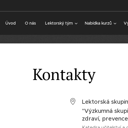
Úvod
O nás
Lektorský tým
Nabídka kurzů
V
Kontakty
Lektorská skupi
"Výzkumná skupin
zdraví, prevenc
Katedra učitelství a 