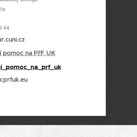
lta
28 44
r.cuni.cz
í pomoc na PřF UK
vni_pomoc_na_prf_uk
prfuk.eu