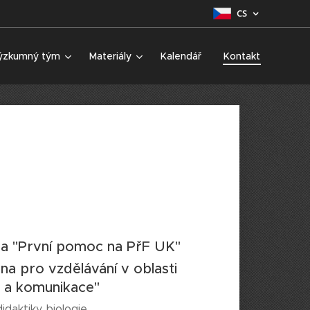
CS
ýzkumný tým
Materiály
Kalendář
Kontakt
na "První pomoc na PřF UK"
a pro vzdělávání v oblasti
e a komunikace"
didaktiky biologie