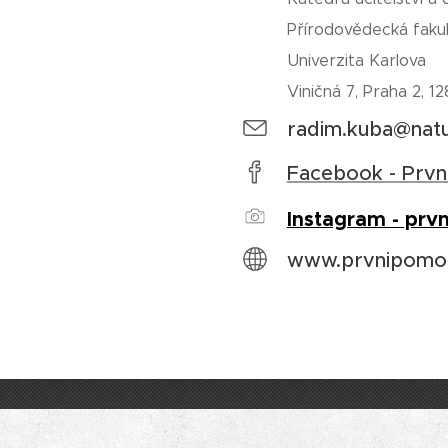
Přírodovědecká faku
Univerzita Karlova
Viničná 7, Praha 2, 1
radim.kuba@natu
Facebook - Prvn
Instagram - pr
www.prvnipomoc